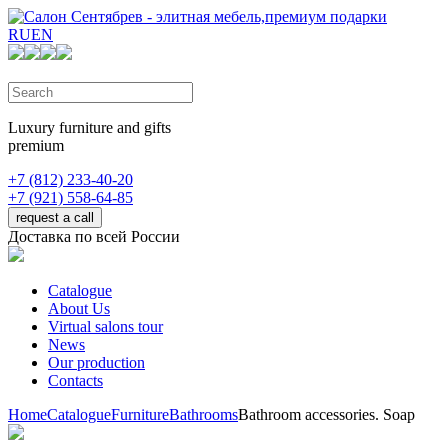
RU
EN
Luxury furniture and gifts
premium
+7 (812) 233-40-20
+7 (921) 558-64-85
request a call
Доставка по всей России
Catalogue
About Us
Virtual salons tour
News
Our production
Contacts
Home
Catalogue
Furniture
Bathrooms
Bathroom accessories. Soap