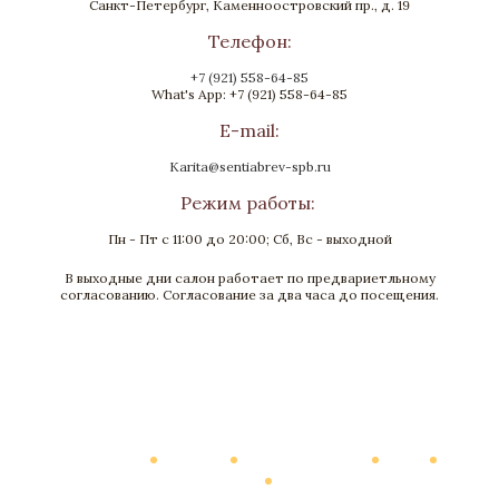
Санкт-Петербург, Каменноостровский пр., д. 19
Телефон:
+7 (921) 558-64-85
What's App: +7 (921) 558-64-85
E-mail:
Karita@sentiabrev-spb.ru
Режим работы:
Пн - Пт с 11:00 до 20:00; Сб, Вс - выходной
В выходные дни салон работает по предвариетльному
согласованию. Согласование за два часа до посещения.
Catalogue
About Us
Virtual salons tour
News
Our production
Contacts