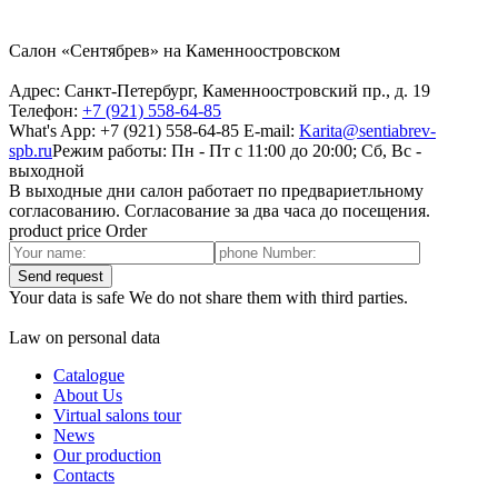
Салон «Сентябрев» на Каменноостровском
Адрес:
Санкт-Петербург, Каменноостровский пр., д. 19
Телефон:
+7 (921) 558-64-85
What's App: +7 (921) 558-64-85
E-mail:
Karita@sentiabrev-
spb.ru
Режим работы:
Пн - Пт с 11:00 до 20:00; Сб, Вс -
выходной
В выходные дни салон работает по предвариетльному
согласованию. Согласование за два часа до посещения.
product price Order
Send request
Your data is safe We do not share them with third parties.
Law on personal data
Catalogue
About Us
Virtual salons tour
News
Our production
Contacts