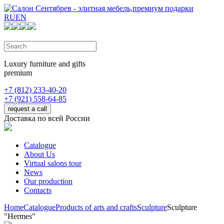
RU
EN
Luxury furniture and gifts
premium
+7 (812) 233-40-20
+7 (921) 558-64-85
request a call
Доставка по всей России
Catalogue
About Us
Virtual salons tour
News
Our production
Contacts
Home
Catalogue
Products of arts and crafts
Sculpture
Sculpture
"Hermes"